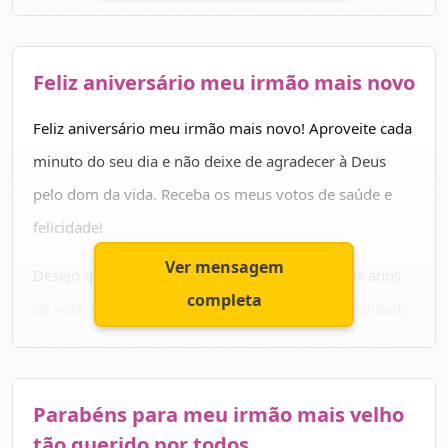
importantes, pois somos muito mais próximos do que
muitos irmãos por aí. Você é daquelas pessoas que a
gente sempre pode contar. Sempre esteve ao meu lado
Feliz aniversário meu irmão mais novo
nos momentos mais difíceis que já passei e nos bons
Feliz aniversário meu irmão mais novo! Aproveite cada
também.
minuto do seu dia e não deixe de agradecer à Deus
Parabéns! Que Deus te abençoe, meu grande amigo.
pelo dom da vida. Receba os meus votos de saúde e
felicidade!
Ver mensagem
Desejo que Jesus te ilumine e te conceda muitos anos
completa
de vida. Que aquilo que você deseja se torne realidade
e que a nossa amizade e união sejam cada vez mais
fortes. Tenha um dia maravilhoso, meu querido irmão!
Parabéns para meu irmão mais velho
tão querido por todos