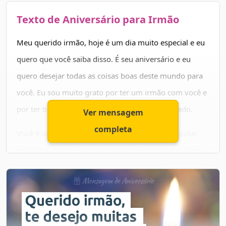
Texto de Aniversário para Irmão
Meu querido irmão, hoje é um dia muito especial e eu
quero que você saiba disso. É seu aniversário e eu
quero desejar todas as coisas boas deste mundo para
você. Eu sou muito grato por ter um irmão com você e
por ter tido a oportunidade de crescer ao seu lado.
Ver mensagem
completa
Você é uma pessoa incrível, sempre pronto a ajudar,
sempre com um sorriso no rosto e um coração cheio
de amor. Eu aprendi tanto com você e sei que ainda
vou aprender muito mais.
Hoje, quero que você saiba que eu estou pensando em
você e que desejo toda a felicidade do mundo. Espero