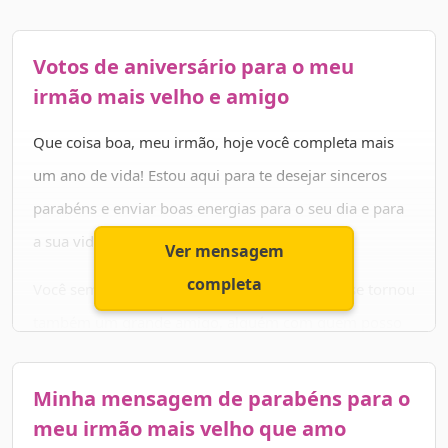
mantenha sempre juntos, parceiros e cúmplices.
Hoje, quero te desejar uma chuva de coisas boas sobre
Votos de aniversário para o meu
a sua vida e muitos anos de vida! Que todos os seus
irmão mais velho e amigo
sonhos se tornem realidade e você sempre tenha
Que coisa boa, meu irmão, hoje você completa mais
motivos para se alegrar! Meus parabéns, irmão, te amo
um ano de vida! Estou aqui para te desejar sinceros
muito! 💙
parabéns e enviar boas energias para o seu dia e para
a sua vida, você merece!
Ver mensagem
completa
Você sempre foi um irmão incrível pra mim e se tornou
também um grande amigo, alguém com quem posso
verdadeiramente contar. Isso é muito especial e quero
poder estar ao seu lado ao longo de toda a vida!
Minha mensagem de parabéns para o
Espero que nada nunca possa nos afastar!
meu irmão mais velho que amo