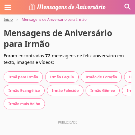
Início
›
Mensagens de Aniversário para Irmão
Mensagens de Aniversário
para Irmão
Foram encontradas
72
mensagens de feliz aniversário em
texto, imagens e vídeos:
Irmã para Irmão
Irmão Caçula
Irmão de Coração
Irm
Irmão Evangélico
Irmão Falecido
Irmão Gêmeo
Irmã
Irmão mais Velho