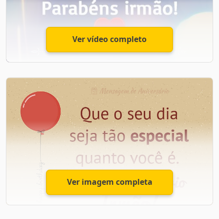
família e a gente te adora mais do que tudo nesse
mundo! Muito obrigada por ser meu irmãozinho!
Ver vídeo completo
Feliz Aniversário Irmão!
Felicidades Irmão
Felicidades irmão!
Muitos anos de vida, muita paz, amor, realizações e
bênçãos na sua vida.
Só tenho que agradecer a Deus pela sua vida, por ser
Ver imagem completa
esse irmão maravilhoso, de um coração enorme,
prestativo, amoroso e amigo.