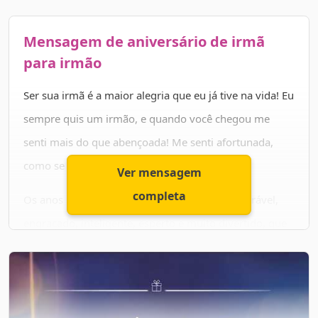
Mensagem de aniversário de irmã
Parabéns Irmão
para irmão
Parabéns irmão! Que hoje e todos os dias da sua vida
Ser sua irmã é a maior alegria que eu já tive na vida! Eu
você seja sempre feliz.
sempre quis um irmão, e quando você chegou me
senti mais do que abençoada! Me senti afortunada,
como se tivesse de fato ganho na loteria!
Ver mensagem
completa
Os anos passaram e você virou esse rapaz adorável,
engraçado, inteligente, esperto e muito divertido, que
todos adoram ter por perto, inclusive eu! Que sorte a
minha você ter nos escolhido, não?
Parabéns pelo seu dia, meu amor! Você é o príncipe da