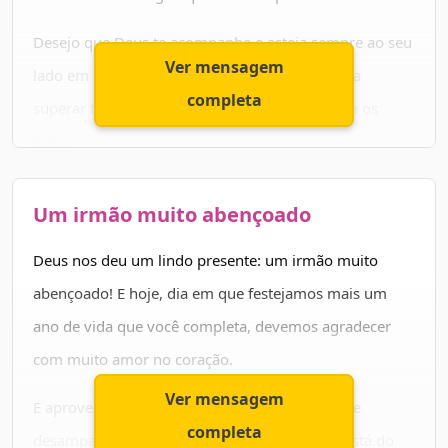
Desejo que Deus te acompanhe e esteja sempre ao seu
Ver mensagem
lado em todos os momentos. Que você consiga
completa
superar todas as coisas difíceis e aprender com os
erros.
A sua dedicação e o seu comprometimento fazem de
Um irmão muito abençoado
você um exemplo a ser seguido por todos. As suas
atitudes nos inspiram. Continue sendo tão especial
Deus nos deu um lindo presente: um irmão muito
assim.
abençoado! E hoje, dia em que festejamos mais um
ano de vida que você completa, devemos agradecer
Feliz aniversário!
com muito amor no coração.
Ver mensagem
E aproveito para pedir ao Senhor que nunca lhe
completa
desampare. Não se esqueça nunca que Deus está do