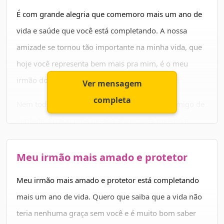
E eu sou grato, grato pelo seu nascimento, grato por
É com grande alegria que comemoro mais um ano de
tudo que construímos, grato pelo que está por vir!
vida e saúde que você está completando. A nossa
amizade se tornou tão importante na minha vida, que
Parabéns pelo seu dia, meu irmão, e obrigado por
hoje você representa bem mais pra mim, é o meu
existir!
irmão do coração.
Ver mensagem
completa
Nem todo mundo tem o privilégio de ter um amigo de
verdade. Eu sou uma pessoa abençoada mesmo e
agradeço muito por isso. Aproveite muito o seu dia,
curta, e seja feliz. Você merece tudo de bom que
Meu irmão mais amado e protetor
existe, feliz aniversário!
Meu irmão mais amado e protetor está completando
mais um ano de vida. Quero que saiba que a vida não
teria nenhuma graça sem você e é muito bom saber