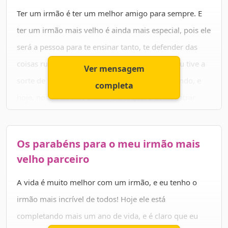
Deus te abençoe nesta data e em toda a sua
Ter um irmão é ter um melhor amigo para sempre. E
caminhada, meu irmão! Que sempre haja luz por onde
ter um irmão mais velho é ainda mais especial, pois ele
você passar e amor onde quer que você repouse seu
será a pessoa para te ensinar tanto, te defender das
coração. Um forte abraço! ✨🎉🎂
coisas ruins e ser um parceiro incomparável. Eu tive a
Ver mensagem
sorte de ter o melhor irmão mais velho do mundo, e
completa
hoje, no dia do aniversário dele, quero demonstrar
todo o meu amor e carinho por ele.
Mano, parabéns por mais um ano de vida e pela
Os parabéns para o meu irmão mais
pessoa extraordinária que você é. Sem seu sorriso, seu
velho parceiro
jeito leve e sua personalidade única, a vida não teria a
A vida é muito melhor com um irmão, e eu tenho o
mesma graça. Você é uma peça fundamental para a
irmão mais incrível de todos! Hoje ele está
nossa família e espero que você nunca se esqueça do
completando mais um ano de vida, e é claro que eu
quanto te queremos bem! Te amo desde sempre e irei