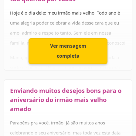
Hoje é o dia dele: meu irmão mais velho! Todo ano é
uma alegria poder celebrar a vida desse cara que eu
amo, admiro e respeito tanto. Sem ele em nossa
família, nada seria o mesmo, que sorte é tê-lo conosco!
Ver mensagem
completa
Mano, quero te desejar um feliz aniversário e toda a
sorte de bênçãos! Não é só porque você é meu irmão,
mas porque você é um cara incrível, que conquista a
todos com seu jeito e que tem um coração enorme…
Enviando muitos desejos bons para o
você merece que todo o bem que espalha seja
aniversário do irmão mais velho
retribuído para você!
amado
Nunca se esqueça do tamanho do meu amor por você
Parabéns pra você, irmão! Já são muitos anos
e que sempre estarei aqui. Para segurar a sua mão, te
celebrando o seu aniversário, mas toda vez esta data