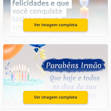
que este novo ano de vida traga muitas alegrias,
realizações e surpresas agradáveis.
Ver imagem completa
Lembre-se sempre de que eu estarei aqui para apoiá-
lo, independentemente do que aconteça. Parabéns,
meu querido irmão, que você tenha um aniversário
cheio de amor, paz e alegria. Te amo muito!
Querido Irmão
Querido irmão, te desejo muitas felicidades e que você
conquiste todos os seus sonhos. Parabéns!
Ver imagem completa