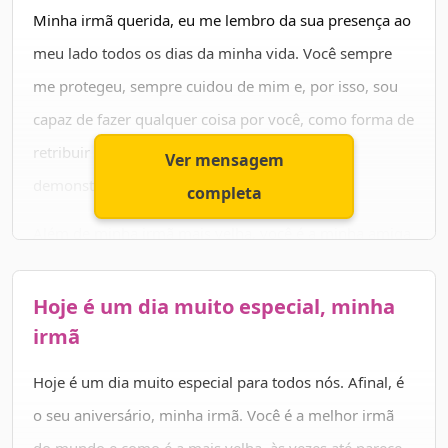
Minha irmã querida, eu me lembro da sua presença ao
meu lado todos os dias da minha vida. Você sempre
me protegeu, sempre cuidou de mim e, por isso, sou
capaz de fazer qualquer coisa por você, como forma de
retribuir tanto carinho e amor que sempre
Ver mensagem
demonstrou.
completa
Além de minha irmã mais velha, você é a minha amiga
inseparável. Adoro compartilhar a minha vida com
você. Você é o exemplo de determinação e de coragem
Hoje é um dia muito especial, minha
que eu sigo.
irmã
Aproveite o seu dia, se divirta muito e seja muito feliz,
Hoje é um dia muito especial para todos nós. Afinal, é
pois você merece. Parabéns, irmã.
o seu aniversário, minha irmã. Você é a melhor irmã