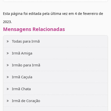
de ruim para falar sobre você, porque certamente essa
pessoa não existe, e se existe não te conhece de
Esta página foi editada pela última vez em
4 de fevereiro de
verdade!
2023
.
Mensagens Relacionadas
Você é ultra especial, super amada e querida por todos,
e eu sou a primeira da fila para te dizer que te amo e
Todas para Irmã
que sou muito grata por ser sua irmã! Parabéns!
Irmã Amiga
Irmão para Irmã
Irmã Caçula
Irmã Chata
Irmã de Coração