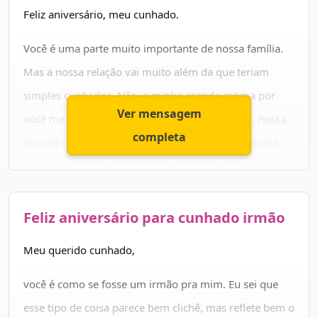
E que nossa amizade cresça sempre e nos encha de
Feliz aniversário, meu cunhado.
orgulho. Parabéns!
Você é uma parte muito importante de nossa família.
Mas a nossa relação vai muito além da que teriam
simples cunhados. Não, a minha grande estima por
Ver mensagem
você me faz crer que somos como irmãos. Sim, nossa
completa
amizade se tornou muito forte, de modo que minha
admiração por você hoje é como a de irmão mais novo
por um irmão mais velho.
Feliz aniversário para cunhado irmão
Por tudo isso, meu caro, eu quero te transmitir meus
votos sinceros por um aniversário muito feliz e por
Meu querido cunhado,
uma vida longa, cheia de saúde, sucesso e amor.
você é como se fosse um irmão pra mim. Eu sei que
esse tipo de coisa parece bem clichê, mas reflete bem o