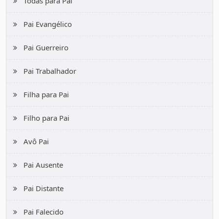
Todas para Pai
apoia.
Pai Evangélico
Parabéns pelo seu dia, meu querido pai de coração!
Pai Guerreiro
Estarei sempre com você, celebrando cada momento e
compartilhando a vida ao seu lado. Te desejo um
Pai Trabalhador
aniversário inesquecível e repleto de amor. Te amo
Filha para Pai
muito!
Filho para Pai
Avô Pai
Pai Ausente
Pai Distante
Pai Falecido