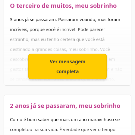
os seus sonhos e possa viver sempre em paz, rodeado
O terceiro de muitos, meu sobrinho
da família e dos amigos.
3 anos já se passaram. Passaram voando, mas foram
Feliz aniversário! Felicidade, saúde e sucesso para
incríveis, porque você é incrível. Pode parecer
você, meu sobrinho!
estranho, mas eu tenho certeza que você está
destinado a grandes coisas, meu sobrinho. Você
descobre tudo tão rápido e expressa sabedoria em
Ver mensagem
gestos tão simples. Você procura sempre o bem e não
completa
se cansa de oferecer o seu afeto a quem por perto.
Sou muito grato por ser seu tio, por ver de perto como
você se desenvolver, ganha o mundo, ganha sabedoria
2 anos já se passaram, meu sobrinho
e resistência. Dentro de minhas possibilidades, quero
Como é bom saber que mais um ano maravilhoso se
sempre te ajudar um pouquinho a superar os desafios
completou na sua vida. É verdade que ver o tempo
da vida. Eles são muitos, é verdade, mas você vai tirar