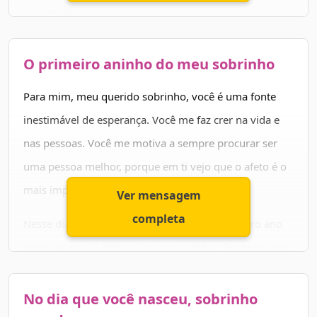
ama muito.
O primeiro aninho do meu sobrinho
Para mim, meu querido sobrinho, você é uma fonte
inestimável de esperança. Você me faz crer na vida e
nas pessoas. Você me motiva a sempre procurar ser
uma pessoa melhor, porque em ti vejo que o afeto é o
mais importante que existe.
Ver mensagem
completa
Nesse dia abençoado, comemoramos o primeiro ano
desde que você entrou em nossas vidas. Devemos dar
muitas graças a Deus e rezar para que ele sempre te
proteja, te ilumine e te ajude a seguir em frente.
No dia que você nasceu, sobrinho