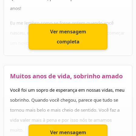
anos!
Felicidades para sobrinho
Eu me lembro como se fosse ontem quando você
Parabéns pra você, sobrinho! Tenha um aniversário
Ver mensagem
nasceu, e agora já está crescido e pronto para começar
maravilhoso e uma vida longa e cheia de felicidade.
completa
um novo ano da sua de vida.
Desejo que este novo ciclo seja repleto de alegrias e
realizações, e que você continue crescendo saudável e
Muitos anos de vida, sobrinho amado
feliz. Espero que possamos passar muito tempo juntos
neste ano, e que possamos comemorar sua idade nova
Você foi um sopro de esperança em nossas vidas, meu
de maneira ainda mais especial.
sobrinho. Quando você chegou, parece que tudo se
tornou mais belo e mais cheio de sentido. Você faz a
Te amo muito!
vida valer mais à pena e por isso nós te amamos
muito.
Ver mensagem