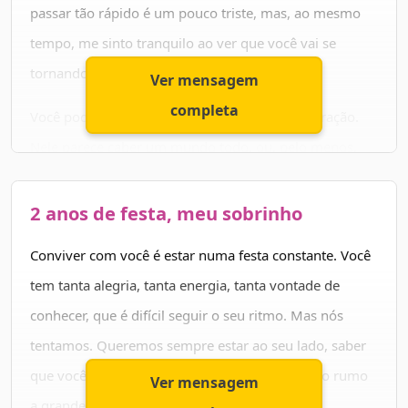
passar tão rápido é um pouco triste, mas, ao mesmo
tudo de letra!
tempo, me sinto tranquilo ao ver que você vai se
Parabéns e felicidades sempre!
tornando um grande ser humano.
Ver mensagem
completa
Você pode ainda ser pequeno, mas tem um coração.
Nele parece caber um mundo todo, ou, pelo menos,
uma família inteira. Você nos presenteia com seu amor,
amor sincero de criança, que é o amor mais bonito que
2 anos de festa, meu sobrinho
existe.
Conviver com você é estar numa festa constante. Você
Cresça sempre assim, meu sobrinho. Sempre alegre e
tem tanta alegria, tanta energia, tanta vontade de
cheio de amor para dar!
conhecer, que é difícil seguir o seu ritmo. Mas nós
tentamos. Queremos sempre estar ao seu lado, saber
que você está bem e segue um caminho seguro rumo
Ver mensagem
a grandes conquistas.