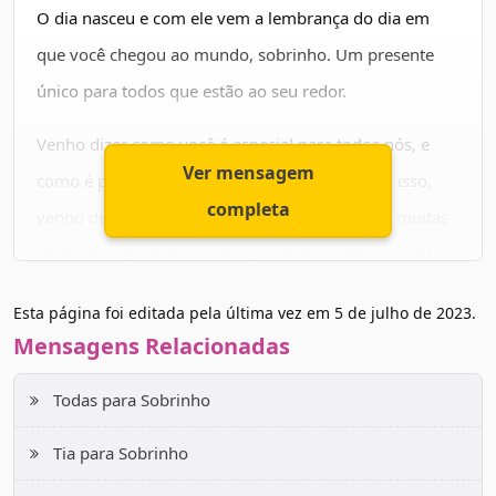
vivemos.
O dia nasceu e com ele vem a lembrança do dia em
que você chegou ao mundo, sobrinho. Um presente
Por isso, que seus desejos te alcancem e te incentivem
único para todos que estão ao seu redor.
a buscar sempre outros desejos. Feliz aniversário,
sobrinho, de seu tio que gosta muito de você!
Venho dizer como você é especial para todos nós, e
Ver mensagem
como é precioso ter você em nossas vidas. Por isso,
completa
venho desejar que essa data se repita muitas e muitas
vezes. Que mais esse ciclo que se inicia em sua vida
possa trazer a você muitas experiências novas, muitas
Esta página foi editada pela última vez em
5 de julho de 2023
.
surpresas boas e muita alegria. Que tudo aquilo que
Mensagens Relacionadas
você deseja possa chegar no tempo certo em sua vida.
Todas para Sobrinho
Parabéns, meu sobrinho!
Tia para Sobrinho