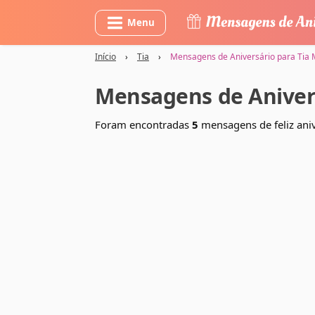
Menu
Início
›
Tia
›
Mensagens de Aniversário para Tia
Mensagens de Aniver
Foram encontradas
5
mensagens de feliz aniv