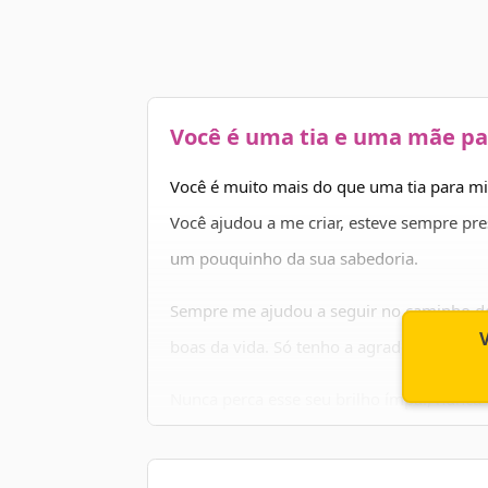
Você é uma tia e uma mãe p
Você é muito mais do que uma tia para m
Você ajudou a me criar, esteve sempre pr
um pouquinho da sua sabedoria.
Sempre me ajudou a seguir no caminho do 
boas da vida. Só tenho a agradecer por tud
Nunca perca esse seu brilho ímpar, nunca
te impeçam de seguir em frente. Você mer