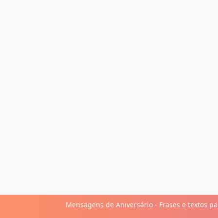
Que o seu futuro seja longo e cheio de dá
pessoa maravilhosa!
Mensagens de Aniversário - Frases e textos par