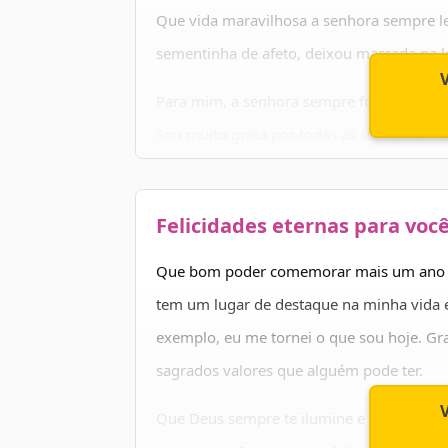
Que vida maravilhosa a senhora sempre le
sementinha de afeto, deixou marcada na l
Para mim, a senhora sempre foi uma guia
Sou muito grata por todas as suas palavra
constante.
Quero desejar que a senhora seja ainda mu
Felicidades eternas para você
para comemorar, nunca!
Que bom poder comemorar mais um ano de
tem um lugar de destaque na minha vida e
exemplo, eu me tornei o que sou hoje. Gra
sagrados valores que alguém pode ter.
Que Deus sempre te ilumine e te dê muita