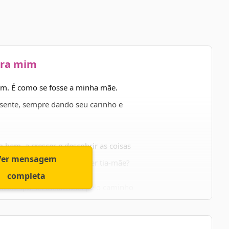
ara mim
im. É como se fosse a minha mãe.
esente, sempre dando seu carinho e
bem, a crescer e descobrir as coisas
Ver mensagem
o isso, tia. Ou deveria dizer tia-mãe?
completa
 deixe que os obstáculos pelo caminho
ece toda a felicidade desse mundo!