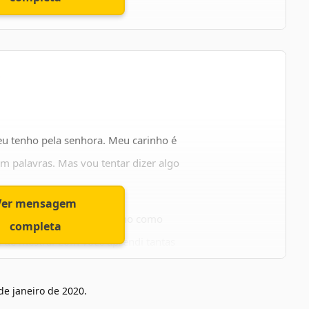
 e as boas conquistas.
esperança. Feliz aniversário!
e
u tenho pela senhora. Meu carinho é
sem palavras. Mas vou tentar dizer algo
Ver mensagem
stir em minha vida. Te tenho como
completa
, de mestra. Com você aprendi tantas
di o valor do amor. E por isso serei
de janeiro de 2020
.