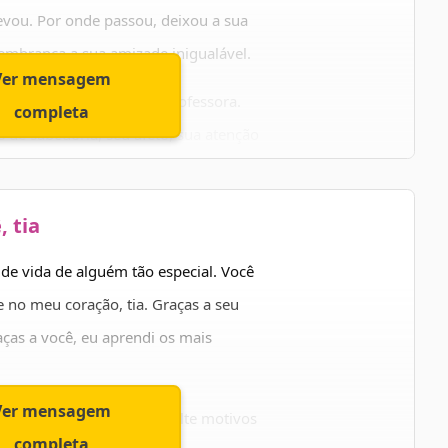
vou. Por onde passou, deixou a sua
embrança a sua amizade inigualável.
Ver mensagem
, uma conselheira, uma professora.
completa
s de sabedoria, seu afeto, sua atenção
ito feliz. Que nunca te falte motivos
, tia
 vida de alguém tão especial. Você
 no meu coração, tia. Graças a seu
ças a você, eu aprendi os mais
Ver mensagem
s dádivas. Que nunca te falte motivos
completa