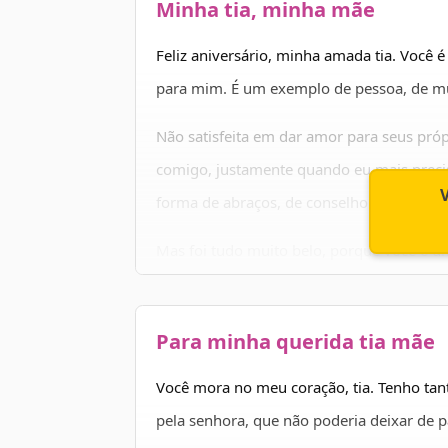
Minha tia, minha mãe
Feliz aniversário, minha amada tia. Você
para mim. É um exemplo de pessoa, de mu
Não satisfeita em dar amor para seus própr
comigo, justamente quando eu mais precis
forma de abraços, de conselho e até de s
Mas foi tudo muito belo, porque você é u
você possa sempre estar feliz e que ainda
por muitos e muitos anos! Parabéns!
Para minha querida tia mãe
Você mora no meu coração, tia. Tenho tant
pela senhora, que não poderia deixar de p