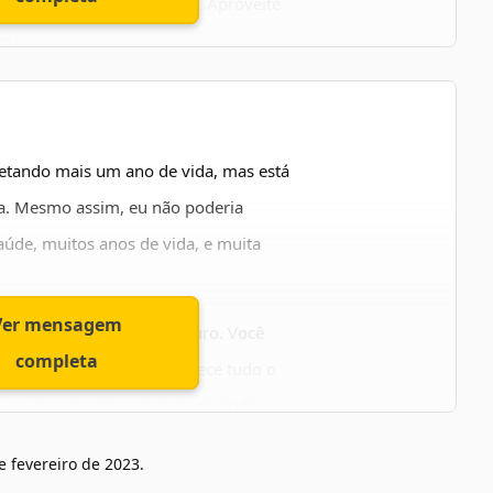
egria e de plena realização. Aproveite
eu.
ga sentir todas as energias boas que
versário!
letando mais um ano de vida, mas está
ia. Mesmo assim, eu não poderia
saúde, muitos anos de vida, e muita
Ver mensagem
inspiração, meu porto seguro. Você
completa
s. É por isso que você merece tudo o
u sei que muitas coisas boas ainda
 sempre feliz!
e fevereiro de 2023
.