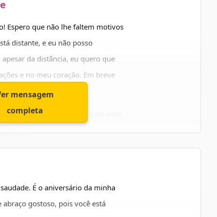
liz aniversário! Eu adoro você!
te
o! Espero que não lhe faltem motivos
está distante, e eu não posso
apesar da distância, eu quero que
ações e no meu coração. Em breve
udades…
Ver mensagem
completa
aravilhoso e que o celebre com essa
iversário!
 saudade. É o aniversário da minha
e abraço gostoso, pois você está