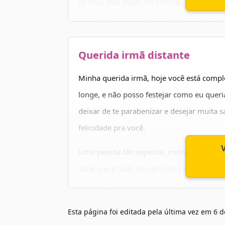
os seus dias sejam de vitórias, de muita al
ao máximo esse dia tão lindo que é todo s
Mesmo de longe, eu espero que você consi
Querida irmã distante
estou te enviando. Parabéns e um feliz ani
Minha querida irmã, hoje você está comp
longe, e não posso festejar como eu quer
deixar de te parabenizar e desejar muita 
felicidade pra você.
Uma pessoa tão especial, minha fonte de 
sabe que é tudo isso pra mim e muito mai
que já conquistou na vida e muito mais. E
estão por vir. Feliz aniversário, irmã e seja
Esta página foi editada pela última vez em
6 d