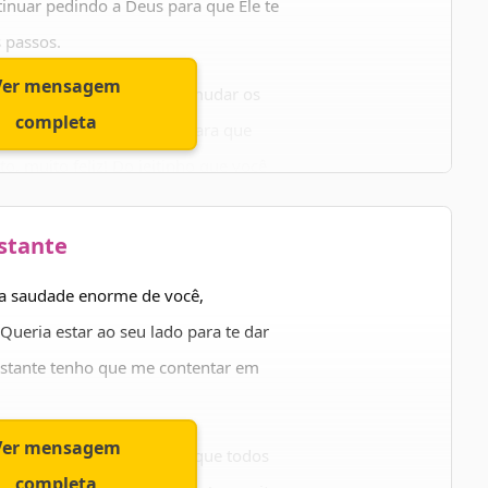
inuar pedindo a Deus para que Ele te
 passos.
Ver mensagem
ito ligadas, e nada pode mudar os
completa
a sabedoria em sua vida, para que
to, muito feliz! Do jeitinho que você
istante
sário, irmã!
uma saudade enorme de você,
Queria estar ao seu lado para te dar
istante tenho que me contentar em
Ver mensagem
sso, eu sigo rezando para que todos
completa