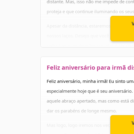
distante. Mas, isso não me impede de cont
proteja e que continue iluminando os seus
Apesar da distância, estaremos sempre mu
nossos laços. Desejo que você tenha muit
saiba tomar as decisões corretas e ser mui
merece.
Feliz aniversário para irmã d
Nunca se esqueça que te amo. Feliz aniver
Feliz aniversário, minha irmã! Eu sinto 
especialmente hoje que é seu aniversário. 
aquele abraço apertado, mas como está d
dar os parabéns de longe mesmo.
Mas logo, logo iremos nos ver. Enquanto i