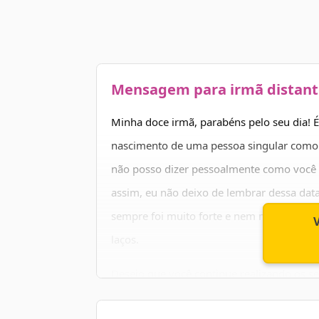
Mensagem para irmã distant
Minha doce irmã, parabéns pelo seu dia! 
nascimento de uma pessoa singular como v
não posso dizer pessoalmente como você
assim, eu não deixo de lembrar dessa data
sempre foi muito forte e nem mesmo a dis
laços.
Desejo que você continue realizando os s
passar. Espero que no próximo ano você nã