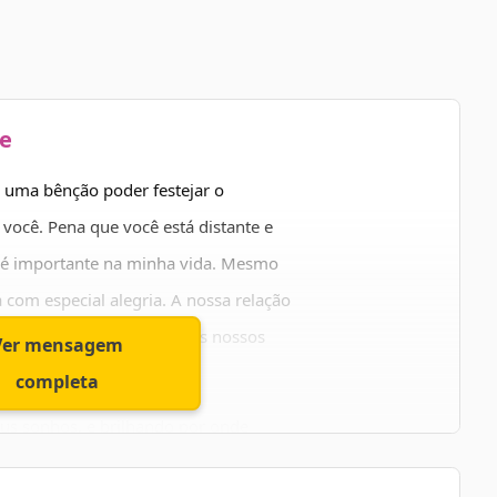
e
É uma bênção poder festejar o
ocê. Pena que você está distante e
 é importante na minha vida. Mesmo
 com especial alegria. A nossa relação
tância é capaz de abalar os nossos
Ver mensagem
completa
eus sonhos, e brilhando por onde
o esteja tão distante, para