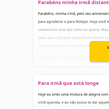
comemorarmos o seu aniversário juntas. Fe
Parabéns minha irmã distan
Parabéns, minha irmã, pelo seu aniversári
para agradecer e para festejar. Hoje você 
comemorar esse dia como eu queria. Mas, 
saiba que você está sempre em minhas or
nos encontraremos para matarmos as sa
Desejo que o seu dia seja simplesmente m
alegria que só você tem, maninha. Feliz an
Para irmã que está longe
Hoje eu sinto uma mistura de alegria com
irmã querida, e eu não posso te dar aquel