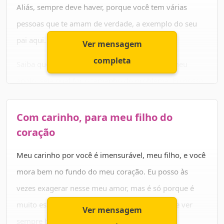
Aliás, sempre deve haver, porque você tem várias
Feliz aniversário.
pessoas que te amam de verdade, a exemplo do seu
pai aqui.
Ver mensagem
completa
Saiba que você sempre poderá contar com o meu
apoio, seja qual for o tamanho do problema. Eu posso
parecer um pouco rígido às vezes, mas não se engane,
é só aparência mesmo. Eu seria capaz de tudo para te
Com carinho, para meu filho do
ver feliz.
coração
Quero te desejar um feliz aniversário e um futuro
Meu carinho por você é imensurável, meu filho, e você
abençoado, meu filho.
mora bem no fundo do meu coração. Eu posso às
vezes exagerar nesse meu amor, mas é só porque é
muito especial para mim mesmo, e eu quero te ver
Ver mensagem
sempre bem.