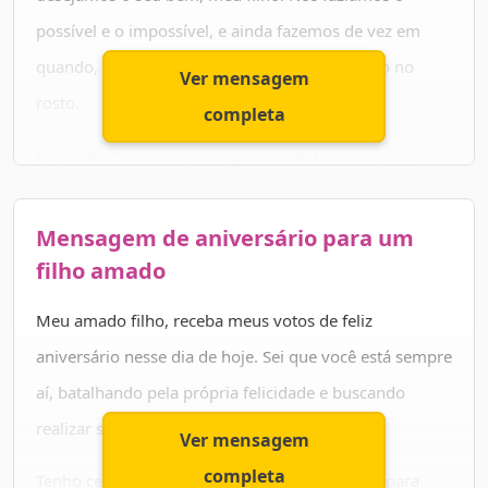
aqui, que tanto te ama. Feliz aniversário!
possível e o impossível, e ainda fazemos de vez em
quando, para te ver saudável e com um sorriso no
Ver mensagem
rosto.
completa
Hoje sabemos que nosso esforço deu certo. Que o
resultado de nossa criação amorosa foi um rapaz
maravilhoso, dedicado, responsável e muito gentil.
Mensagem de aniversário para um
filho amado
É por isso que queremos te agradecer por existir em
nossas vidas e por ser um filho tão legal. Que você
Meu amado filho, receba meus votos de feliz
continue a prosperar sempre nos seus projetos. Paz,
aniversário nesse dia de hoje. Sei que você está sempre
saúde e amor, filho amado.
aí, batalhando pela própria felicidade e buscando
realizar seus sonhos.
Ver mensagem
completa
Tenho certeza de que tudo vai dar muito certo para