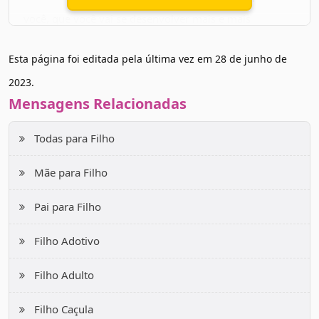
você, que você vai se desenvolver mais e mais
profissionalmente e vai trazer abundância para o seu
Esta página foi editada pela última vez em
28 de junho de
lar. Basta continuar a ser você mesmo e acreditar no
2023
.
próprio potencial.
Mensagens Relacionadas
Saiba que a mamãe te ama infinitamente e é capaz de
Todas para Filho
tudo para te ver feliz. Beijos e abraços no seu coração.
Mãe para Filho
Pai para Filho
Filho Adotivo
Filho Adulto
Filho Caçula