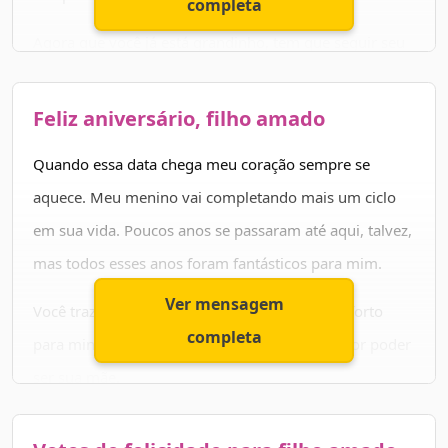
completa
Agora que você já está grandinho, tem que seguir seu
próprio caminho e conquistar o mundo sozinho. E não
consigo de deixar de me sentir apreensiva com isso. É
Feliz aniversário, filho amado
por isso que toda oportunidade como essa, o seu
Quando essa data chega meu coração sempre se
aniversário, para lhe transmitir todo o meu carinho.
aquece. Meu menino vai completando mais um ciclo
em sua vida. Poucos anos se passaram até aqui, talvez,
mas todos esses anos foram fantásticos para mim.
Ver mensagem
Você traz tanta luz, tanta esperança, tanto conforto
completa
para minha vida, que eu só posso agradecer por poder
ser sua mãe.
Por isso, quero te desejar um aniversário rico em afeto