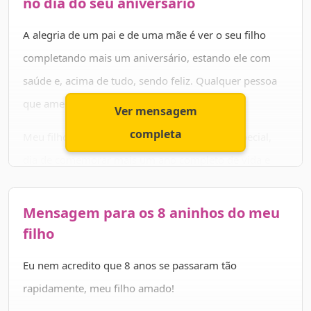
no dia do seu aniversário
fizemos um bom trabalho, não? Hoje você comemora
A alegria de um pai e de uma mãe é ver o seu filho
mais um ano de vida, com muitos motivos para ser
completando mais um aniversário, estando ele com
grato pelo caminho percorrido.
saúde e, acima de tudo, sendo feliz. Qualquer pessoa
que ame outra deseja nada menos que isso!
Ver mensagem
completa
Meu filho, hoje é o seu dia. É um dia muito especial,
dia de comemorar mais um ano completo de vida e
saiba que eu amo que você seja meu filho mais velho e
eu amo você.
Mensagem para os 8 aninhos do meu
filho
Parabéns, meu amor, muitos anos de vida para você e
que eu possa estar do seu lado, para ver você
Eu nem acredito que 8 anos se passaram tão
conquistar todos os seus sonhos e que eu possa te
rapidamente, meu filho amado!
ajudar no que for preciso, e muitas realizações.