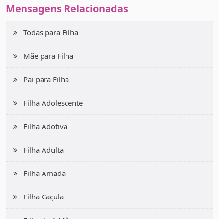
Mensagens Relacionadas
Que Deus te dê muitos anos de vida e saúde! Feliz
aniversário, filha.
Todas para Filha
Mãe para Filha
Pai para Filha
Filha Adolescente
Filha Adotiva
Filha Adulta
Filha Amada
Filha Caçula