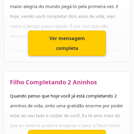
Eu te amo tanto meu filho, que meu peito chega a doer.
maior alegria do mundo pegá-lo pela primeira vez. E
Você está crescendo e meu amor por ti triplicando a
hoje, vendo você completar dois anos de vida, vejo
cada momento ao seu lado. Meu anjo da guarda!
como o tempo passa rápido. É por isso que não
devemos deixar de aproveitar cada dia sequer.
Ver mensagem
Que Papai do Céu cubra sua vida de amor, paz, sorte,
completa
sabedoria e muitos livramentos. Que as mãos Dele
É impossível descrever a felicidade que sentimos por
estejam sempre te aparando mesmo quando a mamãe
tê-lo em nossa vida! Você é um anjo que Deus nos
não puder estar. Te amo filho, muito!
presenteou. Por isso, quero que seja muito feliz, que
você seja uma pessoa boa, batalhadora, e que tenha
Filho Completando 2 Aninhos
Serei sempre sua melhor amiga. Conquistaremos o
muita coragem para enfrentar o mundo e correr atrás
mundo JUNTINHOS. Parabéns pelos 2 anos, meu filho!
Quando penso que hoje você já está completando 2
dos seus sonhos.
aninhos de vida, sinto uma gratidão enorme por poder
Que seu caminho seja abençoado por Deus. Feliz
estar ao seu lado e cuidar de você. Eu te amo mais do
aniversário, meu filho!
que eu mesma poderia imaginar e peço a Deus todos