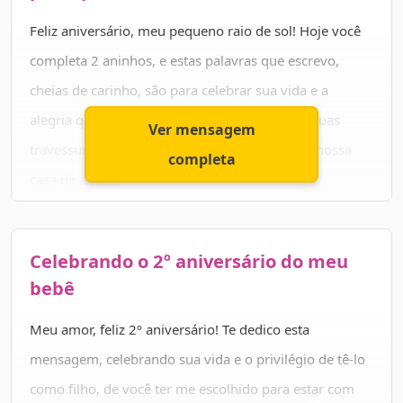
eternamente gratos por sermos seus pais.
Feliz aniversário, meu pequeno raio de sol! Hoje você
Feliz aniversário, meu amorzinho! Estaremos sempre
completa 2 aninhos, e estas palavras que escrevo,
ao seu lado, guiando seus passos e compartilhando
cheias de carinho, são para celebrar sua vida e a
aventuras incríveis. Que a vida lhe traga muita
alegria que você nos traz. Seu jeitinho doce e suas
Ver mensagem
felicidade, aprendizado e amor. Você é nosso pequeno
travessuras alegram nosso coração e enchem nossa
completa
tesouro, e nós te amamos infinitamente!
casa de amor.
Que você continue a crescer saudável, curioso e feliz,
explorando o mundo com seus olhinhos brilhantes.
Celebrando o 2º aniversário do meu
Você é a estrelinha mais brilhante de nossas vidas, e
bebê
nos sentimos abençoados por tê-lo conosco.
Meu amor, feliz 2º aniversário! Te dedico esta
Parabéns, meu amor! Estaremos sempre aqui para te
mensagem, celebrando sua vida e o privilégio de tê-lo
apoiar, proteger e amar incondicionalmente. Que seu
como filho, de você ter me escolhido para estar com