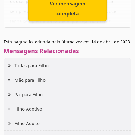
os dias para guiar os seus passos, para te mostrar
Ver mensagem
sempre o melhor caminho. Peço também que você
completa
tenha sempre muita saúde e que seja muito feliz!
A minha felicidade depende da sua felicidade! Saiba
Esta página foi editada pela última vez em
14 de abril de 2023
.
que sempre estarei aqui para te apoiar no que você
Mensagens Relacionadas
precisar. O meu colo sempre será seu. Feliz aniversário,
meu filho!
Todas para Filho
Mãe para Filho
Pai para Filho
Filho Adotivo
Filho Adulto