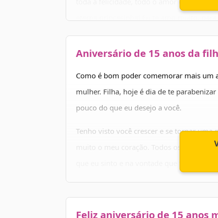
toda a felicidade, todo o amor e todo o s
eterna princesinha! Eu te amo muito, par
Aniversário de 15 anos da fil
Como é bom poder comemorar mais um a
mulher. Filha, hoje é dia de te parabenizar
pouco do que eu desejo a você.
Tenho visto você crescer e se tornar uma 
muito o meu coração. Todos os meus des
que eu sinto e na vontade que tenho de v
Por isso, desejo que sua vida seja sempre
de viver, conquistas e surpresas boas. Feli
Feliz aniversário de 15 anos 