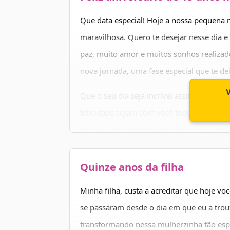
Que data especial! Hoje a nossa pequena
maravilhosa. Quero te desejar nesse dia e
paz, muito amor e muitos sonhos realiza
nova jornada, uma fase especial que te de
Que o seu dia seja incrível assim como vo
felicidade sejam com você todos os segund
continue nos abençoando com o seu jeito d
contagiante! Feliz aniversário de 15 anos 
Quinze anos da filha
Minha filha, custa a acreditar que hoje vo
se passaram desde o dia em que eu a trou
transformando nessa mulherzinha tão espe