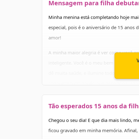
Mensagem para filha debuta
Desejo que você tenha muita saúde e que 
merece!
Minha menina está completando hoje mais 
especial, pois é o aniversário de 15 ano
Feliz aniversário de sua mãe que te ama m
amor!
A minha maior alegria é ver como você est
inteligente. Você é o meu bem mais precio
dê muita saúde, e ilumine todos os seus p
conquiste tudo aquilo que desejar na vida
sucesso!
Tão esperados 15 anos da fil
Aproveite cada minuto desse dia especial e
tudo. Feliz aniversário!
Chegou o seu dia! E que dia mais lindo, 
ficou gravado em minha memória. Afinal, 