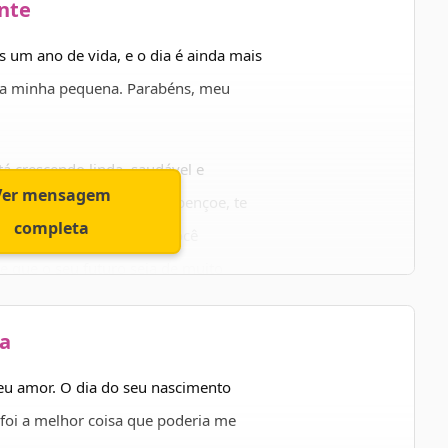
nte
encontre toda a felicidade que
um ano de vida, e o dia é ainda mais
s da minha pequena. Parabéns, meu
uito!
á crescendo linda, saudável e
Ver mensagem
so e desejo que Deus te abençoe, te
completa
assos. Desejo ainda que você
 e que o seu futuro seja de muito
ha
 seja feliz. Eu te amo mais que
meu amor. O dia do seu nascimento
foi a melhor coisa que poderia me