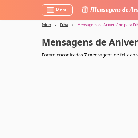
Menu
Início
›
Filha
›
Mensagens de Aniversário para Fil
Mensagens de Anivers
Foram encontradas
7
mensagens de feliz aniv