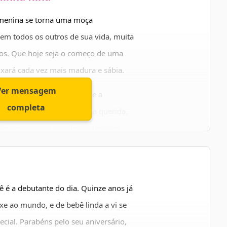
 menina se torna uma moça
 em todos os outros de sua vida, muita
dos. Que hoje seja o começo de uma
ixará cada vez mais madura e sábia.
Ver mensagem
cê sonhou, que as alegrias e a
completa
os. E que você, minha filha querida,
e ser e com a sua alegria de viver
minha filha.
cê é a debutante do dia. Quinze anos já
xe ao mundo, e de bebê linda a vi se
cial. Parabéns pelo seu aniversário,