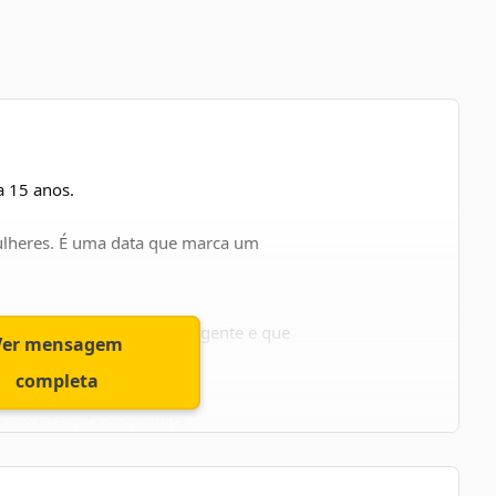
a 15 anos.
ulheres. É uma data que marca um
 uma mulher madura, inteligente e que
Ver mensagem
hos.
completa
ia em sua vida com muita