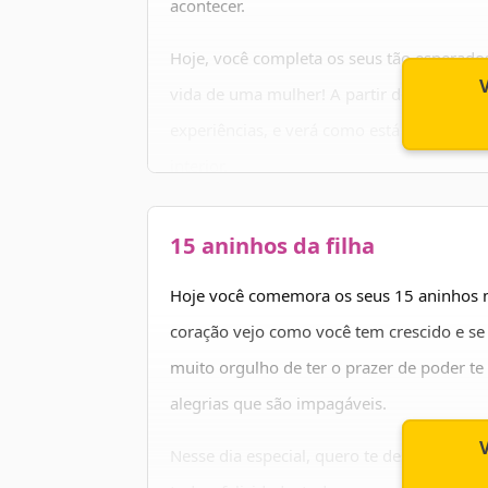
acontecer.
Hoje, você completa os seus tão esperado
vida de uma mulher! A partir de hoje você
experiências, e verá como está crescendo 
interior.
Que nesse aniversário você tenha muitas s
15 aninhos da filha
de melhor! Muita saúde, muita paz, muito
realizados!
Hoje você comemora os seus 15 aninhos m
coração vejo como você tem crescido e se
muito orgulho de ter o prazer de poder te
alegrias que são impagáveis.
Nesse dia especial, quero te desejar tod