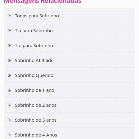
Mensagens Relacionadas
Saiba também que estarei para sempre aqui para ser o
Todas para Sobrinho
seu amparo, o seu guia e o seu melhor amigo. Todas
as vezes em que você se sentir só, olhe ao redor e você
Tia para Sobrinho
irá me encontrar. ❤️ Feliz 6 anos!
Tio para Sobrinho
Sobrinho Afilhado
Sobrinho Querido
Sobrinho de 1 ano
Sobrinho de 2 anos
Sobrinho de 3 anos
Sobrinho de 4 Anos