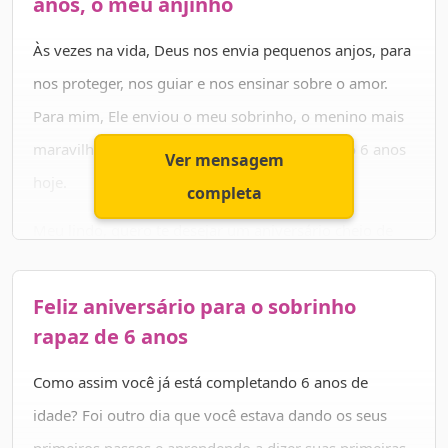
anos, o meu anjinho
Aproveite muito o seu dia especial e não se esqueça de
Às vezes na vida, Deus nos envia pequenos anjos, para
que todo dia você é especial. Feliz aniversário,
nos proteger, nos guiar e nos ensinar sobre o amor.
campeão! ✨🎉🎂
Para mim, Ele enviou o meu sobrinho, o menino mais
maravilhoso do mundo, que está completando 6 anos
Ver mensagem
hoje.
completa
Meu lindo, quero te desejar um aniversário cheio de
felicidade e alegria! Meu desejo é que você aproveite
muuuuuito essa idade e viva as mais divertidas
Feliz aniversário para o sobrinho
alegrias. Tudo o que quero é ver a sua felicidade
rapaz de 6 anos
sempre!
Como assim você já está completando 6 anos de
Meus parabéns pelos seus 6 aninhos, você é um
idade? Foi outro dia que você estava dando os seus
tesouro para a nossa família e somos muito gratos por