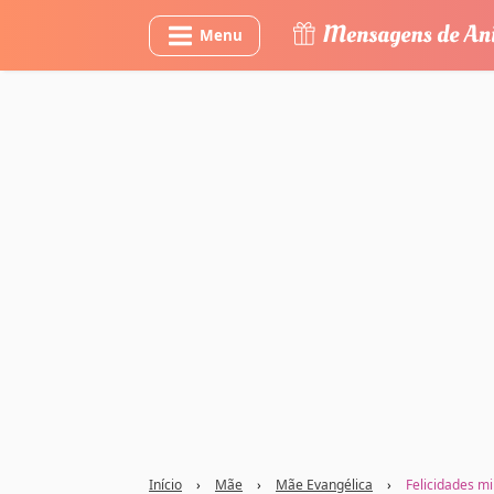
Menu
Início
›
Mãe
›
Mãe Evangélica
›
Felicidades 