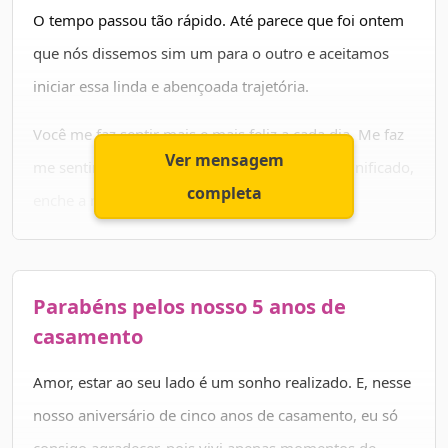
Quero te dizer que, no que depender de mim, essa
O tempo passou tão rápido. Até parece que foi ontem
nossa união continuará assim: sólida, harmônica,
que nós dissemos sim um para o outro e aceitamos
indestrutível. Que venham mais 25 anos!
iniciar essa linda e abençoada trajetória.
Você me faz sentir mais e mais feliz a cada dia. Me faz
Ver mensagem
me sentir mais vivo, enche a minha vida de significado,
completa
enche a minha vida de amor.
E hoje comemoramos mais um ano junto. E não é
qualquer ano. São 25 anos, um quarto de século
Parabéns pelos nosso 5 anos de
juntos!
casamento
E apesar de todos os pesares, essa nossa união segue
Amor, estar ao seu lado é um sonho realizado. E, nesse
firme, sólida. Desejo que ela perdure ainda por muito
nosso aniversário de cinco anos de casamento, eu só
tempo, até o fim de nossos dias.