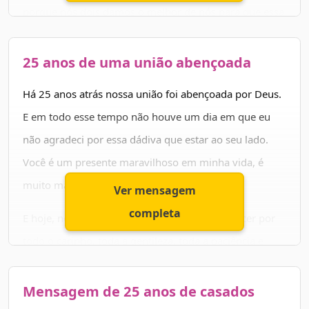
porque nós dois damos o melhor de nós para que essa
experiência dê certo. E não fazemos por mera
formalidade. Não. Fazemos porque nos amamos
25 anos de uma união abençoada
genuinamente e queremos muito o bem do outro.
Há 25 anos atrás nossa união foi abençoada por Deus.
Essa nossa união é sagrada, e tem tudo para ser
E em todo esse tempo não houve um dia em que eu
também eterna.
não agradeci por essa dádiva que estar ao seu lado.
Você é um presente maravilhoso em minha vida, é
muito mais do que eu jamais mereci.
Ver mensagem
completa
E hoje, nesse dia tão especial, quero te agradecer por
todo o carinho, toda a gentileza, toda a paciência e
toda a solidariedade que você demonstrou nesses anos
de casamento.
Mensagem de 25 anos de casados