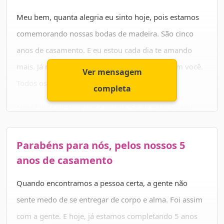
a gente fique bem velhinhos juntos.
Meu bem, quanta alegria eu sinto hoje, pois estamos
comemorando nossas bodas de madeira. São cinco
anos de casamento. E eu estou cada dia te amando
mais. Já não consigo imaginar a minha vida sem você.
Ver mensagem
Todos os dias é uma surpresa diferente.
completa
Nossa vida juntos parece magia. Só de estar ao seu
lado, o meu mundo já ganha muito mais cor. Eu quero
muito agradecer a Deus pela chance que Ele me deu de
Parabéns para nós, pelos nossos 5
encontrar a pessoa certa pra mim, e por sermos tão
anos de casamento
felizes juntos.
Quando encontramos a pessoa certa, a gente não
sente medo de se entregar de corpo e alma. Foi assim
Obrigado por tantos momentos perfeitos e por me dar
com a gente. E hoje, já estamos completando 5 anos
o seu amor!