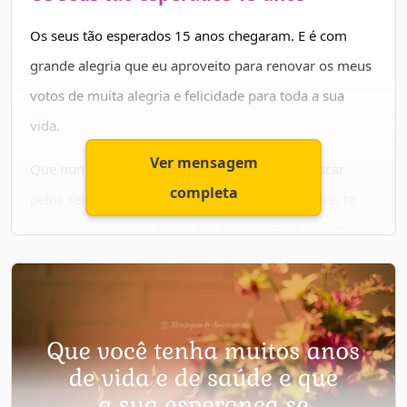
Os seus tão esperados 15 anos chegaram. E é com
grande alegria que eu aproveito para renovar os meus
votos de muita alegria e felicidade para toda a sua
vida.
Ver mensagem
Que nunca lhe falte esperança e garra para buscar
completa
pelos seus sonhos. Que Deus te abençoe sempre, te
dando muita saúde e te guiando no caminho certo!
Nunca deixe de sorrir, pois o seu sorriso é capaz de dar
alegria a qualquer pessoa.
Aproveite esse dia com muita alegria! Feliz
aniversário!