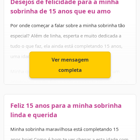
Desejos de felicidade para a minha
vida.
sobrinha de 15 anos que eu amo
Que em seu caminho sempre haja luz, que você
Por onde começar a falar sobre a minha sobrinha tão
continue sendo esse cara fora de série e que seu futuro
especial? Além de linha, esperta e muito dedicada a
reserve uma chuva de coisas boas para você. Você
tudo o que faz, ela ainda está completando 15 anos,
merece! Parabéns pelo seu aniversário e por todo o
uma idade cheia de significado.
Ver mensagem
caminho que você trilhou até aqui. Amo você!
completa
Minha querida, antes de tudo, quero te desejar um
aniversário muito feliz e toda a sorte de bênçãos sobre
a sua vida. Que tudo o que há de bom venha até você
com leveza e abundância. Você merece!
Feliz 15 anos para a minha sobrinha
linda e querida
Nunca se esqueça do quanto você é amada e benquista
por toda a sua família e amigos. Continue sendo para
Minha sobrinha maravilhosa está completando 15
sempre esta menina maravilhosa! Te amo muito! 💗
anos hoje! Como é bom te ver chegar a esta idade com