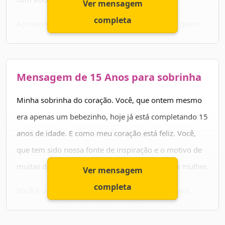
Ver mensagem
completa
Aproveite bem a sua vida, e não se esqueça de que o
tempo passa muito rápido. Por isso, não deixe a sua
felicidade para depois. Eu te amo como se você fosse
minha própria filha e é por isso que te desejo o que
Mensagem de 15 Anos para sobrinha
existe de melhor nesse mundo.
Minha sobrinha do coração. Você, que ontem mesmo
Feliz aniversário, da sua tia que muito te quer bem.
era apenas um bebezinho, hoje já está completando 15
anos de idade. E como meu coração está feliz. Você,
que tem sido nossa fonte de inspiração e o motivo de
muitas das nossas alegrias, é hoje uma menina mulher.
Ver mensagem
completa
Você é um ser muito abençoado, por isso, merece
conquistar toda a felicidade que existe. Conte sempre
com aqueles te amam, pois estaremos sempre ao seu