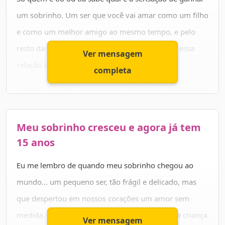
toda a felicidade que merece!
um sobrinho. Um ser que você vai amar como um filho
e como um melhor amigo ao mesmo tempo, e pelo
Feliz aniversário de sua mãe que te ama muito!
resto da vida. Não tem nada que se compare a essa
Ver mensagem
relação tão especial.
completa
Já foram 15 anos amando meu sobrinho e zelando pela
vida dele, e eu não vejo a hora de continuar fazendo
isso por muito mais tempo. Não importa a idade que
Meu sobrinho cresceu e agora já tem
ele faça, para mim, sempre continuará sendo meu
15 anos
menino. E estarei aqui para dar colo, secar lágrimas e
Eu me lembro de quando meu sobrinho chegou ao
curar joelhos ou corações partidos.
mundo… um pequeno ser, tão frágil e delicado, mas
Meu querido, tudo o que quero dizer é que amo você e
que despertou em nossos corações um amor sem
te desejo um feliz aniversário! Parabéns pelos seus 15
medida. Depois, ver aquele bebê se tornar uma criança
Ver mensagem