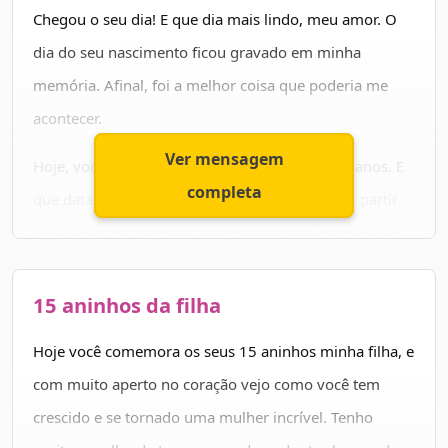
Aproveite cada minuto desse dia especial e seja feliz.
Chegou o seu dia! E que dia mais lindo, meu amor. O
Eu te amo mais que tudo. Feliz aniversário!
dia do seu nascimento ficou gravado em minha
memória. Afinal, foi a melhor coisa que poderia me
acontecer.
Ver mensagem
Hoje, você completa os seus tão esperados 15 anos. E
completa
que data importante na vida de uma mulher! A partir
de hoje você começará a vivenciar novas experiências,
e verá como está crescendo não só fisicamente, mas
no seu interior.
15 aninhos da filha
Que nesse aniversário você tenha muitas surpresas
Hoje você comemora os seus 15 aninhos minha filha, e
boas, te desejo tudo que há de melhor! Muita saúde,
com muito aperto no coração vejo como você tem
muita paz, muito amor, muito sucesso e muitos sonhos
crescido e se tornado uma mulher incrível. Tenho
realizados!