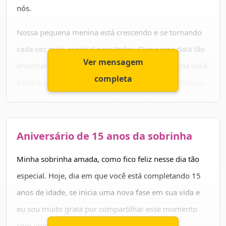
nós.
Feliz aniversário pelos seus 15 anos.
Nossa pequena menina está crescendo e se tornando
cada vez mais especial para todos. Que nessa data tão
Ver mensagem
importante você possa ver quão amada e querida você
completa
é por sua família e por seus amigos. Que seus desejos
mais profundos sejam realizados e que você continue
sendo essa menina doce e maravilhosa.
Aniversário de 15 anos da sobrinha
Esses 15 anos foram marcados por sua presença em
nossas vidas. A data é sua, mas o presente quem
Minha sobrinha amada, como fico feliz nesse dia tão
ganhou fomos nós de ter o prazer de conviver com
especial. Hoje, dia em que você está completando 15
você. Feliz aniversário, meu amor!
anos de idade, se inicia uma nova fase em sua vida e
eu sou muito grata por compartilhar esse momento
com você.