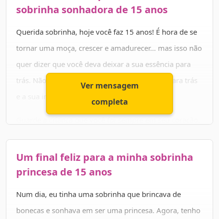
tantas outras pelo mundo inteiro.
sobrinha sonhadora de 15 anos
Meus parabéns pelo seu dia e pelo brilho que você
Querida sobrinha, hoje você faz 15 anos! É hora de se
espalha pelo seu caminho! Você é uma menina linda e
tornar uma moça, crescer e amadurecer… mas isso não
muito amada, nunca se esqueça disso. Felicidades para
quer dizer que você deva deixar a sua essência para
você, sobrinha! ✨🎉👑💗
trás. Não tenha pressa para deixar a infância para trás
Ver mensagem
e a sua inocência de criança.
completa
Guarde a criança que você foi sempre em seu coração,
não deixe de ser sonhadora e de acreditar no melhor
do mundo e das pessoas. O mais importante sobre
Um final feliz para a minha sobrinha
crescer é saber preservar seus valores e lembrar de
princesa de 15 anos
onde você veio.
Num dia, eu tinha uma sobrinha que brincava de
Por isso, minha linda, nesta data especial, só quero que
bonecas e sonhava em ser uma princesa. Agora, tenho