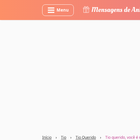
Menu
Início
›
Tio
›
Tio Querido
›
Tio querido, você é