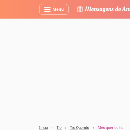
Menu
Início
›
Tio
›
Tio Querido
›
Meu querido tio