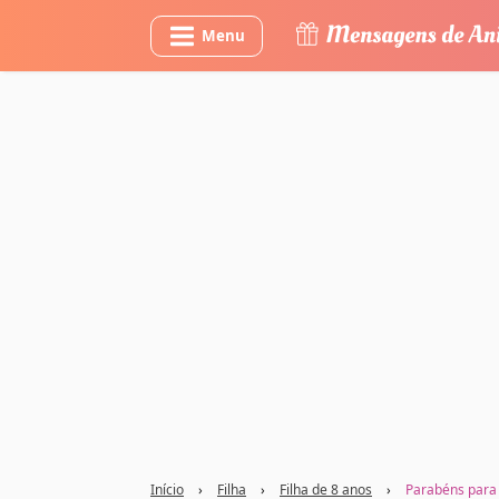
Menu
Início
›
Filha
›
Filha de 8 anos
›
Parabéns para 