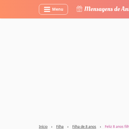
Menu
Início
›
Filha
›
Filha de 8 anos
›
Feliz 8 anos fil