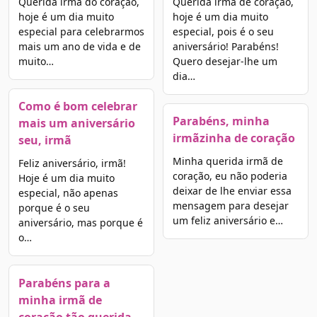
Querida irmã do coração,
Querida irmã de coração,
hoje é um dia muito
hoje é um dia muito
especial para celebrarmos
especial, pois é o seu
mais um ano de vida e de
aniversário! Parabéns!
muito…
Quero desejar-lhe um
dia…
Como é bom celebrar
Parabéns, minha
mais um aniversário
irmãzinha de coração
seu, irmã
Minha querida irmã de
Feliz aniversário, irmã!
coração, eu não poderia
Hoje é um dia muito
deixar de lhe enviar essa
especial, não apenas
mensagem para desejar
porque é o seu
um feliz aniversário e…
aniversário, mas porque é
o…
Parabéns para a
minha irmã de
coração tão querida