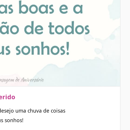
erido
desejo uma chuva de coisas
us sonhos!