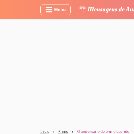
Menu
Início
›
Primo
›
O aniversário do primo querido