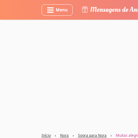
Menu
Início
›
Nora
›
Sogra para Nora
›
Muitas alegr