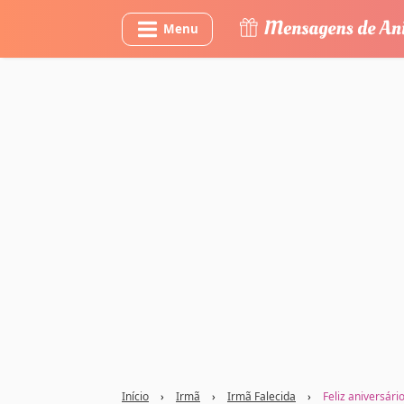
Menu
Início
›
Irmã
›
Irmã Falecida
›
Feliz aniversár