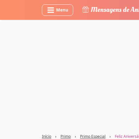
Menu
Início
›
Primo
›
Primo Especial
›
Feliz Aniversá