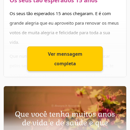
Os seus tão esperados 15 anos
tira do sério! Amo muito você. Parabéns! ❤😍
Os seus tão esperados 15 anos chegaram. E é com
grande alegria que eu aproveito para renovar os meus
votos de muita alegria e felicidade para toda a sua
vida.
Ver mensagem
Que nunca lhe falte esperança e garra para buscar
completa
pelos seus sonhos. Que Deus te abençoe sempre, te
dando muita saúde e te guiando no caminho certo!
Nunca deixe de sorrir, pois o seu sorriso é capaz de dar
alegria a qualquer pessoa.
Aproveite esse dia com muita alegria! Feliz
aniversário!