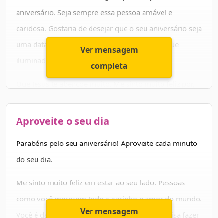
Parabéns pelo seu dia!
aniversário. Seja sempre essa pessoa amável e
caridosa. Gostaria de desejar que o seu aniversário seja
uma data inesquecível e que o seu coração fique
Ver mensagem
iluminado de amor e felicidade.
completa
Que Jesus te abençoe muito. Me sinto muito feliz por,
de alguma forma, fazer parte da sua história. Que a
sua alegria continue contagiando todos à sua volta. E
Aproveite o seu dia
que nunca lhe falte motivos para sorrir.
Parabéns pelo seu aniversário! Aproveite cada minuto
Desejo nada menos que o melhor para você. Parabéns
do seu dia.
e muitas felicidades!
Me sinto muito feliz em estar ao seu lado. Pessoas
como você merecem todo o carinho e amor do mundo.
Ver mensagem
Você é daquelas pessoas que a gente não precisa fazer