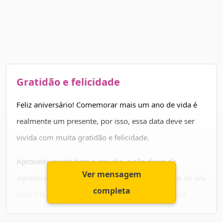
Gratidão e felicidade
Feliz aniversário! Comemorar mais um ano de vida é
realmente um presente, por isso, essa data deve ser
vivida com muita gratidão e felicidade.
Aproveite muito bem o seu dia, e não deixe de
Ver mensagem
agradecer pelo dom da vida. Que Jesus caminhe ao seu
completa
lado e te ajude em todos os momentos. Que você
tenha sabedoria e paciência para superar todas as