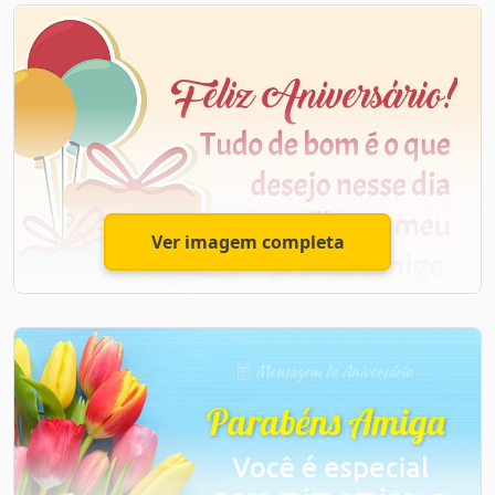
os seus sonhos e ideais e que você consiga aproveitar
bem cada fase da sua vida, pois elas não voltam
jamais.
Que o seu caminho seja cheio de luz! Que o seu sorriso
lindo nunca se apague!
Feliz aniversário!
Ver imagem completa
Feliz Aniversário Amigo
Tudo de bom é o que te desejo nesse dia maravilhoso,
meu amigo. Feliz Aniversário!