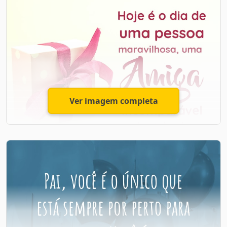
Desejo que você consiga realizar todos eles e que Deus
Felicidades Amigo
esteja sempre presente em sua vida!
Meu Amigo, te desejo que tenha muitas felicidades e
Que você tenha muitos anos de vida e de saúde e que
que seu dia seja especial. Parabéns!
a sua esperança se renove a cada dia!
Aproveite tudo o que o dia de hoje lhe proporciona e
Ver imagem completa
tenha uma vida inteira de alegrias e descobertas boas.
Feliz Aniversário de 15 anos!
Felicidades Amiga
Hoje é o dia de uma pessoa maravilhosa, uma amiga
incomparável. Felicidades Amiga!