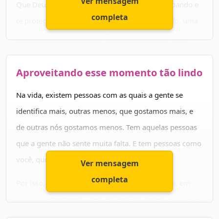
Ver mensagem
Que Deus esteja sempre ao seu lado, te abençoando e
completa
te protegendo sempre. Você é um ser iluminado, uma
pessoa muito abençoada. Que o seu caminho seja
pleno, com muita saúde, fé em Deus e muito amor!
Aproveitando esse momento tão lindo
Que nós possamos comemorar essa data por muitos
anos. Continue caminhando no caminho do Senhor e
Na vida, existem pessoas com as quais a gente se
nunca deixe de agradecer. Parabéns!
identifica mais, outras menos, que gostamos mais, e
de outras nós gostamos menos. Tem aquelas pessoas
que a gente não sente muita falta. E tem pessoas como
você, que a gente quer estar sempre perto.
Ver mensagem
completa
Por isso, aproveitando esse momento tão lindo, em
que comemoramos o seu aniversário, quero aproveitar
e dizer que você é muito especial e importante para