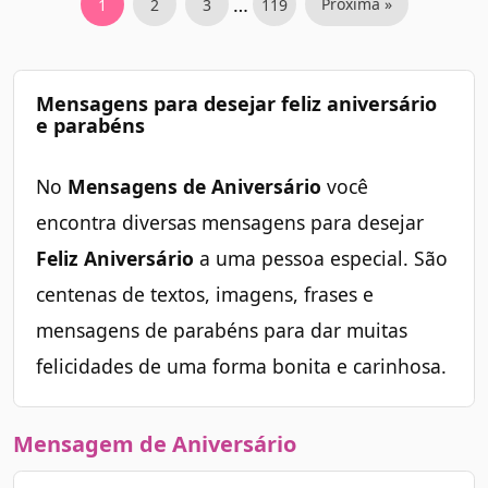
…
Próxima »
1
2
3
119
de
Felicidades Pai
posts
Felicidades é o que te desejo no dia de hoje Pai.
Mensagens para desejar feliz aniversário
e parabéns
Obrigado por me ensinar os melhores caminhos!
No
Mensagens de Aniversário
você
encontra diversas mensagens para desejar
Feliz Aniversário
a uma pessoa especial. São
centenas de textos, imagens, frases e
mensagens de parabéns para dar muitas
felicidades de uma forma bonita e carinhosa.
Mensagem de Aniversário