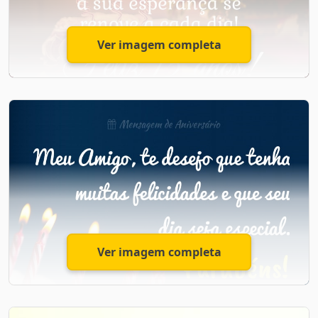
Ver imagem completa
Feliz Aniversário de 15 anos
Assim como uma flor, você vem desabrochando aos
poucos e hoje, ao completar seus 15 anos, percebo o
quanto a sua beleza e sutileza encantam a quem está
ao seu lado.
Ver imagem completa
Como o tempo passa rápido! Hoje você já é quase uma
mulher, cheia de sonhos…