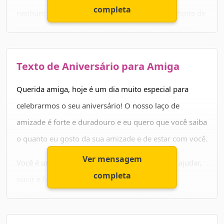
completa
nenhum esforço para gostar e é também uma fonte de
inspiração pra todos com quem convive. Tem muita
garra, corre atrás do que deseja e não se deixa abater
pelos obstáculos.
Texto de Aniversário para Amiga
Obrigado por ser um exemplo para todos, e por ser
Querida amiga, hoje é um dia muito especial para
uma pessoa tão autêntica e transparente!
celebrarmos o seu aniversário! O nosso laço de
amizade é forte e duradouro e eu quero que você saiba
Feliz aniversário! Desejo muita saúde e paz em sua
o quanto eu gosto da sua amizade e de estar com você.
vida.
Ver mensagem
Você é uma pessoa incrível, sempre disposta a ajudar,
completa
ouvir e fazer rir. Sua presença em minha vida é
fundamental e eu agradeço a cada dia por ter uma
amiga tão querida e especial.