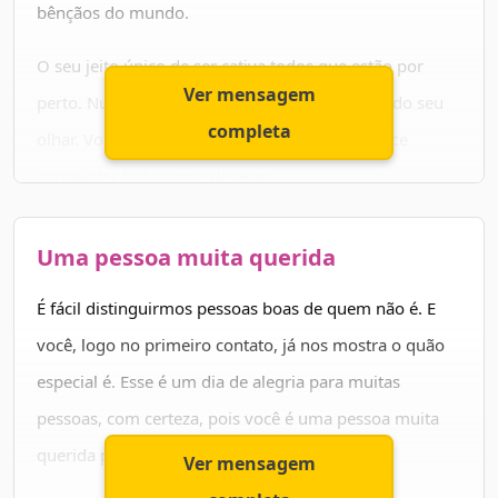
todos os seus sonhos e objetivos. Que a sua vida seja
bênçãos do mundo.
sempre repleta de muita paz, felicidades e amor. Feliz
O seu jeito único de ser cativa todos que estão por
Aniversário!
Ver mensagem
perto. Nunca deixe que nada ofusque o brilho do seu
completa
olhar. Você é uma pessoa maravilhosa, e merece
conquistar tudo o que desejar.
Que não só hoje, mas em todos os dias da sua vida,
Uma pessoa muita querida
você tenha saúde, felicidade e muito amor. Que o seu
rosto sirva de palco para lindos sorrisos em todos os
É fácil distinguirmos pessoas boas de quem não é. E
seus dias. Você merece o melhor!
você, logo no primeiro contato, já nos mostra o quão
especial é. Esse é um dia de alegria para muitas
Parabéns!
pessoas, com certeza, pois você é uma pessoa muita
querida por todos.
Ver mensagem