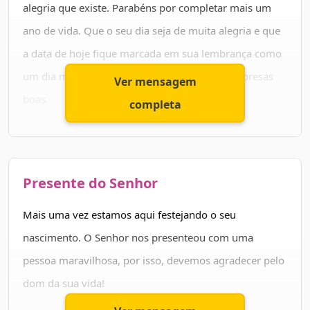
Desejo para você somente coisas boas e muito
alegria que existe. Parabéns por completar mais um
sucesso.
ano de vida. Que o seu dia seja de muita alegria e que
a data de hoje fique marcada em sua lembrança como
Parabéns pelo seu aniversário.
um dia muito feliz e cheio de realizações e surpresas
Ver mensagem
boas.
completa
Continue buscando pelos seus sonhos com essa
determinação que só você tem. E que Deus esteja ao
Presente do Senhor
seu lado em toda sua jornada.
Mais uma vez estamos aqui festejando o seu
Feliz aniversário! Desejo que você tenha muitos anos
nascimento. O Senhor nos presenteou com uma
de vida e muita saúde!
pessoa maravilhosa, por isso, devemos agradecer pelo
dom da sua vida!