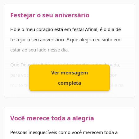
dificuldades que surgirem.
Festejar o seu aniversário
A vida é um presente e devemos aproveitar da melhor
forma possível! Busque a sua felicidade e nunca se
Hoje o meu coração está em festa! Afinal, é o dia de
esqueça que Deus está contigo! Parabéns!
festejar o seu aniversário. E que alegria eu sinto em
estar ao seu lado nesse dia.
Que Deus te dê muita saúde e muitos anos de vida,
Ver mensagem
para você continuar alegrando os nossos dias por
completa
muito tempo. Jamais deixe de acreditar em você e na
sua capacidade. Siga olhando sempre para frente,
enxergando um mundo de oportunidades e superando
os obstáculos que surgirem.
Você merece toda a alegria
Pessoas como você merecem muito vencer na vida.
Pessoas inesquecíveis como você merecem toda a