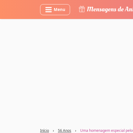
Menu
Início
›
56 Anos
›
Uma homenagem especial pelos