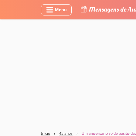
Menu
Início
›
45 anos
›
Um aniversário só de positivida