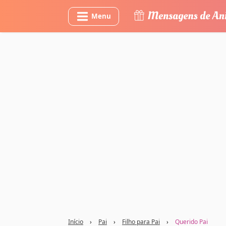
Menu
Início
›
Pai
›
Filho para Pai
›
Querido Pai