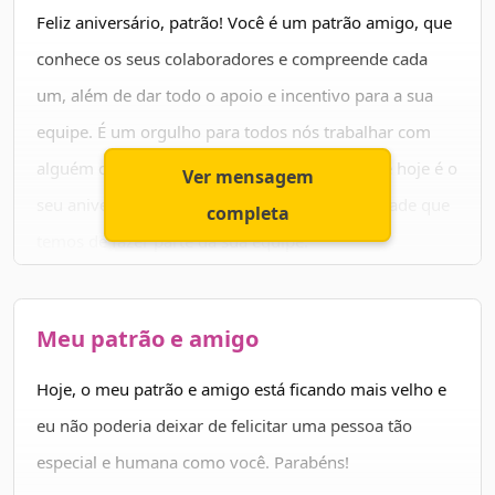
você me ensina e por ser um exemplo de pessoa.
Feliz aniversário, patrão! Você é um patrão amigo, que
Parabéns!
conhece os seus colaboradores e compreende cada
um, além de dar todo o apoio e incentivo para a sua
equipe. É um orgulho para todos nós trabalhar com
alguém como você e queremos aproveitar que hoje é o
Ver mensagem
seu aniversário para agradecer pela oportunidade que
completa
temos de fazer parte da sua equipe.
Conte sempre com a sua equipe, com o nosso
profissionalismo e dedicação. Parabéns!
Meu patrão e amigo
Hoje, o meu patrão e amigo está ficando mais velho e
eu não poderia deixar de felicitar uma pessoa tão
especial e humana como você. Parabéns!