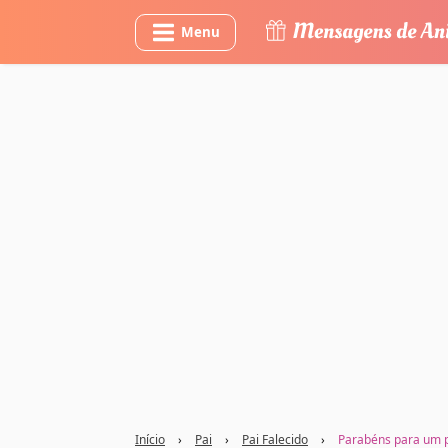
Menu
Início
›
Pai
›
Pai Falecido
›
Parabéns para um p