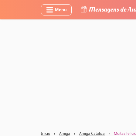
Menu
Início
›
Amiga
›
Amiga Católica
›
Muitas felic