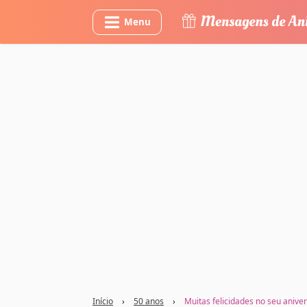
Menu
Início
›
50 anos
›
Muitas felicidades no seu anive