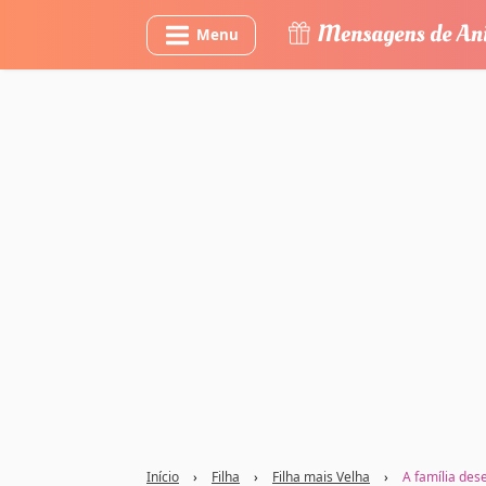
Menu
Início
›
Filha
›
Filha mais Velha
›
A família des