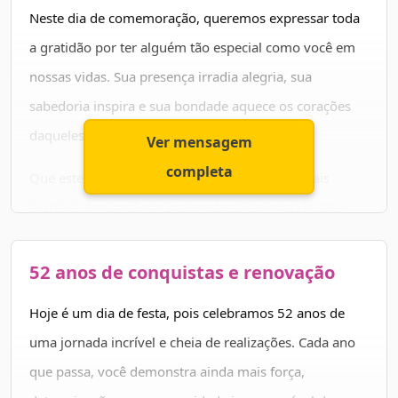
de que a vida é uma dádiva e que devemos aproveitá-
Feliz aniversário!
Neste dia de comemoração, queremos expressar toda
la ao máximo.
a gratidão por ter alguém tão especial como você em
Parabéns pelos seus 52 anos! Que a felicidade seja sua
nossas vidas. Sua presença irradia alegria, sua
eterna companheira e que o amor continue guiando
sabedoria inspira e sua bondade aquece os corações
seus passos, hoje e sempre.
daqueles que têm a sorte de conhecê-lo.
Ver mensagem
completa
Felicidades!
Que este novo ciclo seja marcado por ainda mais
sorrisos, realizações e momentos de plenitude. Que
cada novo dia traga consigo a certeza de que sua
jornada é valiosa e que seu legado perdurará por
52 anos de conquistas e renovação
muitos e muitos anos.
Hoje é um dia de festa, pois celebramos 52 anos de
Parabéns pelos seus 52 anos! Que a vida continue
uma jornada incrível e cheia de realizações. Cada ano
presenteando-o com saúde, felicidade e amor em
que passa, você demonstra ainda mais força,
abundância, e que cada novo ano seja ainda mais